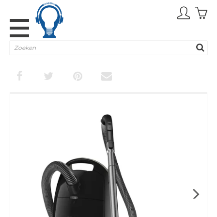
Promoties
TV & Audio
Keuken
Huishouden
Verzorging
Inbouw
Next
Cadeaubon