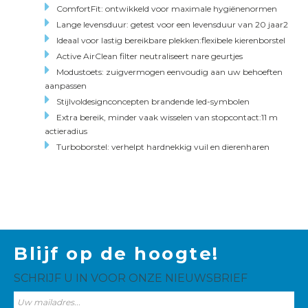
ComfortFit: ontwikkeld voor maximale hygiënenormen
Lange levensduur: getest voor een levensduur van 20 jaar2
Ideaal voor lastig bereikbare plekken:flexibele kierenborstel
Active AirClean filter neutraliseert nare geurtjes
Modustoets: zuigvermogen eenvoudig aan uw behoeften
aanpassen
Stijlvoldesignconcepten brandende led-symbolen
Extra bereik, minder vaak wisselen van stopcontact:11 m
actieradius
Turboborstel: verhelpt hardnekkig vuil en dierenharen
Blijf op de hoogte!
SCHRIJF U IN VOOR ONZE NIEUWSBRIEF