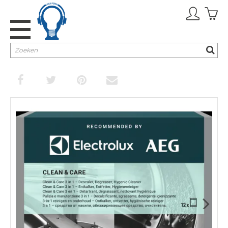
Promoties
TV & Audio
Keuken
Huishouden
Verzorging
Inbouw
Next
Cadeaubon