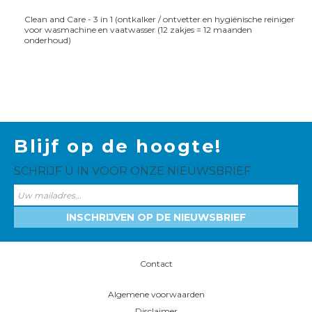
Clean and Care - 3 in 1 (ontkalker / ontvetter en hygiënische reiniger
voor wasmachine en vaatwasser (12 zakjes = 12 maanden
onderhoud)
Blijf op de hoogte!
SCHRIJF U IN VOOR ONZE NIEUWSBRIEF
INSCHRIJVEN OP DE NIEUWSBRIEF
Contact
Algemene voorwaarden
Disclaimer