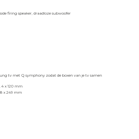
side firing speaker, draadloze subwoofer
ung tv met Q symphony zodat de boxen van je tv samen
0.4 x 120 mm
1.8 x 249 mm