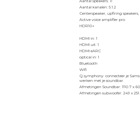
Aantal speakers: 11
Aantal kanalen: 5.1.2
Centerspeaker, upfiring speakers, 
Active voice amplifier pro
HDR10+
HDMI in: 1
HDMI uit: 1
HDMI eARC
optical in: 1
Bluetooth
Wifi
Q symphony: connecteer je Sams
werken met je soundbar.
Afmetingen Soundbar: 1110.7 x 6
Afmetingen subwoofer: 249 x 25