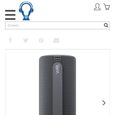
Promoties
TV & Audio
Keuken
Huishouden
Verzorging
Inbouw
Next
Cadeaubon