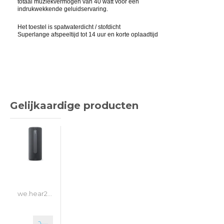
totaal muziekvermogen van 40 watt voor een
indrukwekkende geluidservaring.
Het toestel is spatwaterdicht /
stofdich
t
Superlange afspeeltijd tot 14 uur
en korte oplaadtijd
Gelijkaardige producten
we.hear2 LOEWE draadloze speaker