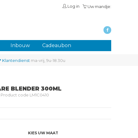
Log in
Uw mandje:
Inbouw
Cadeaubon
Klantendienst
ma-vrij, 9u-18.30u
RE BLENDER 300ML
Product code LM1C0410
KIES UW MAAT