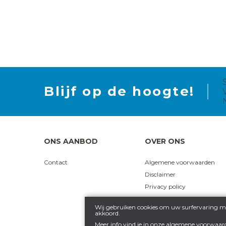
Blijf op de hoogte!
ONS AANBOD
OVER ONS
Contact
Algemene voorwaarden
Disclaimer
Privacy policy
Wij gebruiken cookies om uw surfervaring ma
akkoord.
Meer info vind je in onze
algemene voorwaar