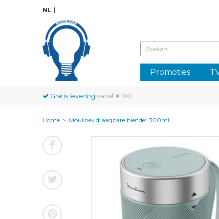
NL
Promoties
TV
Gratis levering
vanaf €100
Home
>
Moulinex draagbare blender 300ml