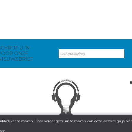
SCHRIJF U IN
VOOR ONZE
NIEUWSBRIEF
kkelijker te maken. Door verder gebruik te maken van deze website ga je hi
den
.