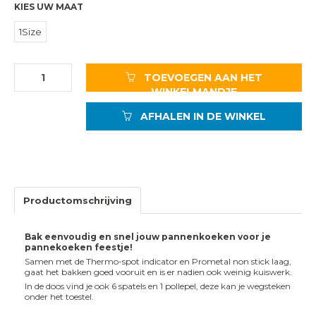
KIES UW MAAT
1Size
TOEVOEGEN AAN HET
WINKELMANDJE
AFHALEN IN DE WINKEL
Productomschrijving
Bak eenvoudig en snel jouw pannenkoeken voor je
pannekoeken feestje!
Samen met de Thermo-spot indicator en Prometal non stick laag,
gaat het bakken goed vooruit en is er nadien ook weinig kuiswerk.
In de doos vind je ook 6 spatels en 1 pollepel, deze kan je wegsteken
onder het toestel.