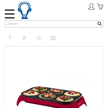
Promoties
TV & Audio
Keuken
Huishouden
Verzorging
Inbouw
Cadeaubon