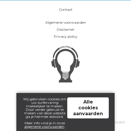
Contact
Algemene voorwaarden
Disclaimer
Privacy policy
Wij gebruiken cookies om
Alle
uw surfervaring
makkelijker te maken.
cookies
Door verder gebruik te
maken van deze website
aanvaarden
ga je hiermee akkoord.
© 2026 - ELECTRO CARSAU PERSIAU | POWERED BY:
TILROY
Meer info vind je in onze
algemene voorwaarden
.