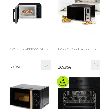
MWP251B whirlpool MICROGOLFOVEN
DOMO Combi-microgolfoven DO24201C
139.95€
269.95€