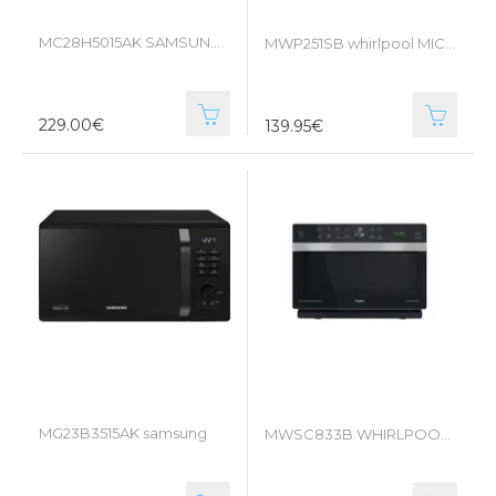
MC28H5015AK SAMSUNG combi-microgolfoven
MWP251SB whirlpool MICROGOLFOVEN
229.00€
139.95€
MG23B3515AK samsung
MWSC833B WHIRLPOOL combi microgolfoven