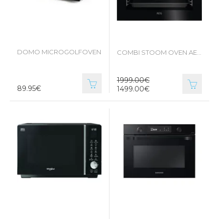
DOMO MICROGOLFOVEN
COMBI STOOM OVEN AEG BSE798380B
1999.00€
89.95€
1499.00€