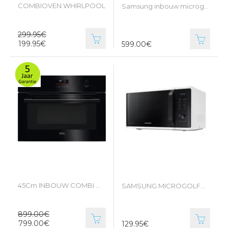
COMBIOVEN WHIRLPOOL
Samsung inbouw microgolfoven H 45cm B 56cm
299.95€
199.95€
599.00€
45Cm INBOUW COMBI OVEN AEG
SAMSUNG MICROGOLFOVEN
899.00€
799.00€
129.95€