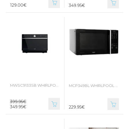
129.00€
349.95€
MWSC9133SB WHIRLPOOL combimicrogolfoven
MCP349BL WHIRLPOOL COMBIOVEN
399.95€
349.95€
229.95€