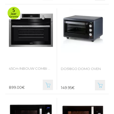
45Cm INBOUW COMBI OVEN AEG
DO518GO DOMO OVEN
899.00€
149.95€