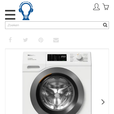
Promoties
TV & Audio
Keuken
Huishouden
Verzorging
Inbouw
Next
Cadeaubon